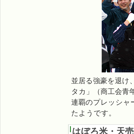
並居る強豪を退け、
タカ」（商工会青
連覇のプレッシャ
たようです。
はぼろ米・天売