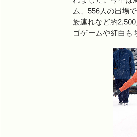
ム、556人の出
族連れなど約2,5
ゴゲームや紅白も