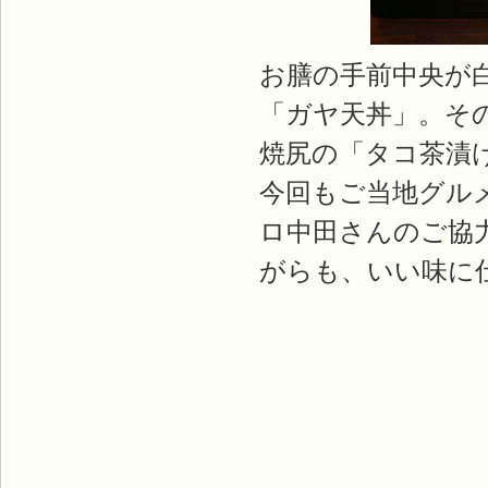
お膳の手前中央が
「ガヤ天丼」。そ
焼尻の「タコ茶漬
今回もご当地グル
ロ中田さんのご協
がらも、いい味に