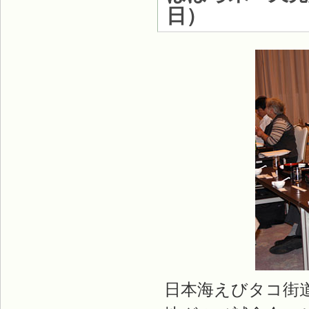
日
）
日本海えびタコ街