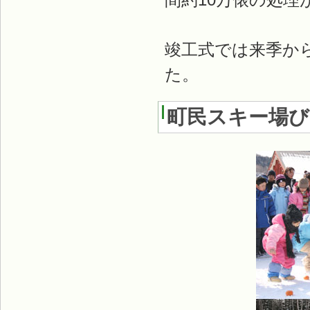
竣工式では来季か
た。
町民スキー場