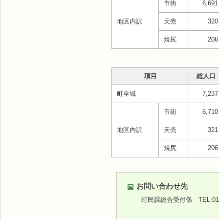
市街
6,691
地区内訳
天売
320
焼尻
206
項目
総人口
町全域
7,237
市街
6,710
地区内訳
天売
321
焼尻
206
お問い合わせ先
町民課総合受付係
TEL:01