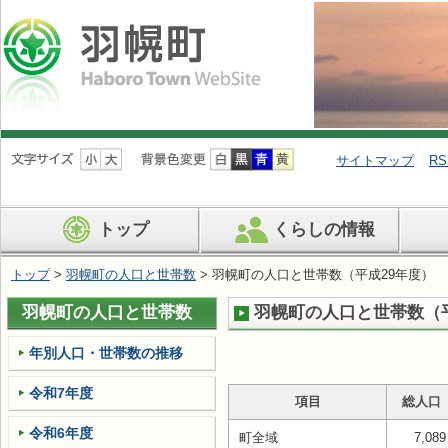
ナ
ビ
サイトマップ
RS
ゲ
ー
シ
トップ
くらしの情報
ョ
ン
を
トップ
>
羽幌町の人口と世帯数
> 羽幌町の人口と世帯数（平成29年度）
飛
ば
羽幌町の人口と世帯数
羽幌町の人口と世帯数（平
す
年­別人口・世­帯数の推移
令和7年度
項目
総人口
令和6年度
町全域
7,089