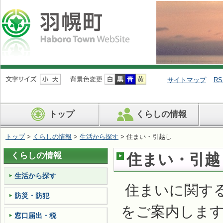
ナ
ビ
サイトマップ
RS
ゲ
ー
シ
トップ
くらしの情報
ョ
ン
を
トップ
>
くらしの情報
>
生活から探す
> 住まい・引越し
飛
ば
くらしの情報
住まい・引越
す
生活から探す
住まいに関す
防災・防犯
をご案内しま
窓口届出・税