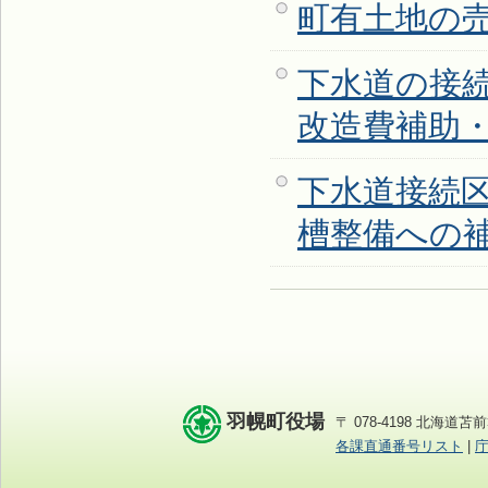
町有土地の
下水道の接
改造費補助
下水道接続
槽整備への
羽幌町役場
〒 078-4198 北海道苫前
各課直通番号リスト
|