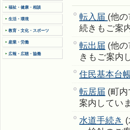
福祉・健康・相談
転入届
(他
生活・環境
続きもご案
教育・文化・スポーツ
産業・労働
転出届
(他
広報・広聴・協働
きもご案内
住
民基本台
転居届
(町
案内してい
水道手続き