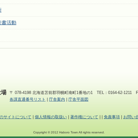
術
読書活動
役場
〒 078-4198 北海道苫前郡羽幌町南町1番地の1 TEL：0164-62-1211 FAX
各課直通番号リスト
|
庁舎案内
|
庁舎平面図
のサイトについて
|
個人情報の取扱い
|
著作権について
|
|
免責事項
|
お問い
Copyright © 2012 Haboro Town All rights reserved.