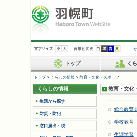
ナ
ビ
ゲ
ー
トップ
く
シ
ョ
トップ
>
くらしの情報
>
教育・文化・スポーツ
ン
を
くらしの情報
教育・文化
飛
ば
す
生活から探す
総合教育
防災・防犯
学校教育
窓口届出・税
生涯学習