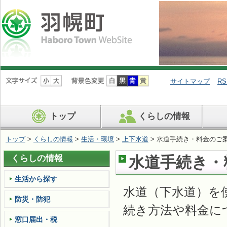
ナ
ビ
サイトマップ
RS
ゲ
ー
シ
トップ
くらしの情報
ョ
ン
を
トップ
>
くらしの情報
>
生活・環境
>
上下水道
> 水道手続き・料金のご
飛
ば
くらしの情報
水道手続き・
す
生活から探す
水道（下水道）を
防災・防犯
続き方法や料金に
窓口届出・税