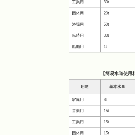
工業用
30t
団体用
20t
浴場用
50t
臨時用
30t
船舶用
1t
【簡易水道使用
用途
基本水量
家庭用
8t
営業用
15t
工業用
15t
団体用
15t