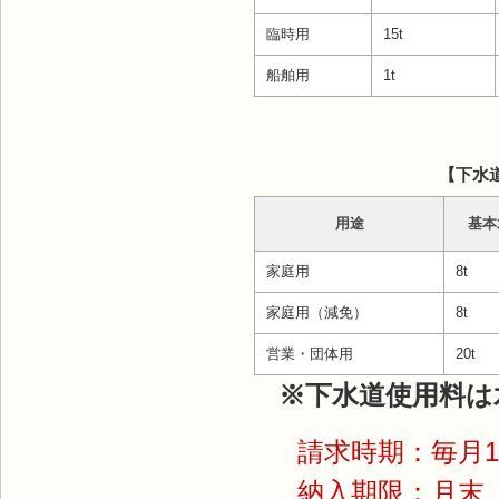
臨時用
15t
船舶用
1t
【下水
用途
基本
家庭用
8t
家庭用（減免）
8t
営業・団体用
20t
※下水道使用料は
請求時期：毎月1
納入期限：月末（