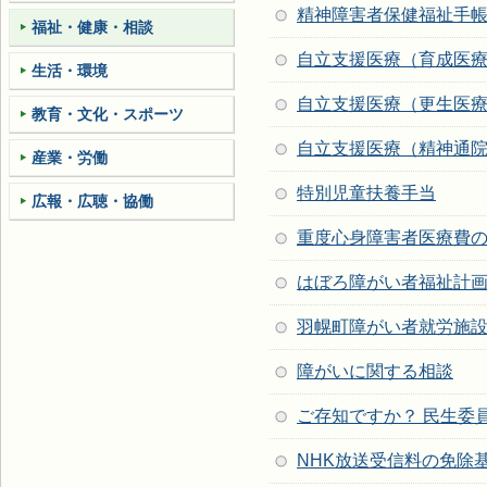
精神障害者保健福祉手
福祉・健康・相談
自立支援医療（育成医
生活・環境
自立支援医療（更生医
教育・文化・スポーツ
自立支援医療（精神通
産業・労働
特別児童扶養手当
広報・広聴・協働
重度心身障害者医療費
はぼろ障がい者福祉計
羽幌町障がい者就労施
障がいに関する相談
ご存知ですか？ 民生委
NHK放送受信料の免除