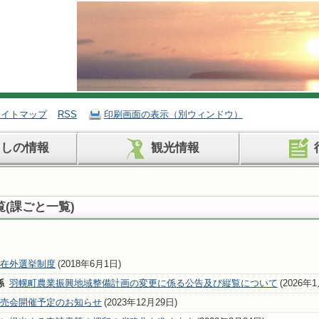
サイトマップ
RSS
印刷画面の表示（別ウィンドウ）
らしの情報
観光情報
(課ごと一覧)
在外選挙制度
(2018年6月1日)
係
羽幌町農業振興地域整備計画の変更に係る公告及び縦覧について
(2026年
売会開催予定のお知らせ
(2023年12月29日)