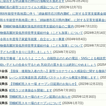
に提出する申請書等の押印の省略化を進めます
(2022年3月24日)
幌町長の新型コロナウイルス感染について
(2022年12月7日)
和6年能登半島地震に伴う「姉妹都市石川県内灘町」に対する災害支援募金
和６年能登半島地震に伴う「姉妹都市石川県内灘町」に対する災害支援募金
係
羽幌町物価高騰対策低所得世帯支援給付金のご案内
(2024年7月12日)
物価高騰対策低所得世帯支援給付金（こども加算）について
(2024年2月14日
令和６年度母子家庭等就業・自立センター事業
(2024年9月4日)
物価高騰対策低所得世帯支援給付金（こども加算）について
(2024年7月12日
子どもの置き去りに注意しましょう！
(2024年7月12日)
厚生労働省「まもろうよ こころ」自殺防止のための電話・SNSによる相談窓
幼い子どもの生命を守るため 乳幼児の置き去りは絶対にやめましょう
(202
年金係
【国保・後期加入者の方へ】新型コロナウイルス感染症に関する傷病
振興係
レバンガ北海道折茂 武彦氏バスケットボール教室を開催します！
(20
振興係
【羽幌町民スキー場 オープン日延期のお知らせ】
(2023年12月22日)
振興係
町民ラジオ体操会を開催します
(2025年7月18日)
振興係
羽幌町民スキー場のオープン延期のお知らせ
(2025年12月16日)
振興係
羽幌町民スキー場のオープンについて
(2026年1月7日)