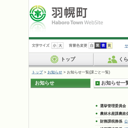
ナ
ビ
ゲ
ー
トップ
く
シ
ョ
トップ
>
お知らせ
> お知らせ一覧(課ごと一覧)
ン
を
お知らせ
お知らせ一覧
飛
ば
す
選挙管理委員会
農林水産課農政
財務課税務係
公