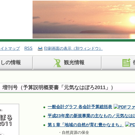
サイトマップ
RSS
印刷画面の表示（別ウィンドウ）
らしの情報
観光情報
 増刊号
（予算説明概要書「元気なはぼろ2011」）
一般会計グラフ 各会計予算総括表
平成23年度の新規事業の主なもの／元気なはぼ
第１章「地域の自然が育む豊かなまち」
・自然資源の保全