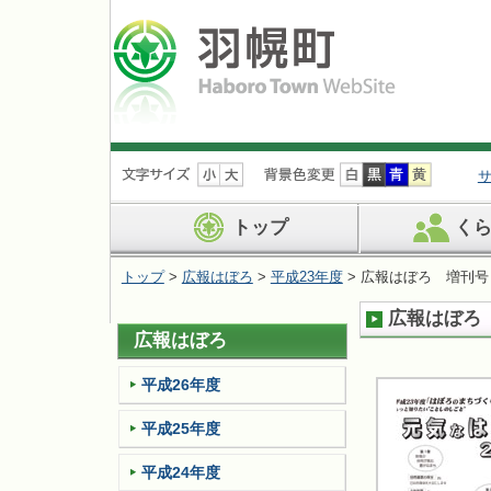
ナ
ビ
ゲ
ー
トップ
く
シ
ョ
トップ
>
広報はぼろ
>
平成23年度
> 広報はぼろ 増刊号
ン
を
広報はぼろ
飛
広報はぼろ
ば
す
平成26年度
平成25年度
平成24年度