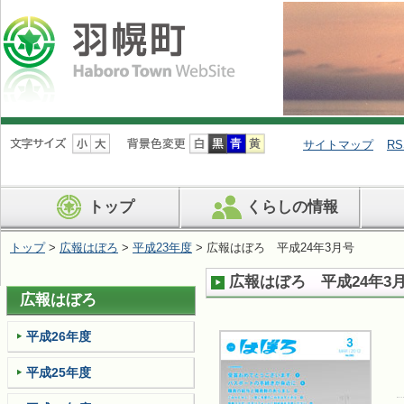
ナ
ビ
サイトマップ
RS
ゲ
ー
シ
トップ
くらしの情報
ョ
ン
を
トップ
>
広報はぼろ
>
平成23年度
> 広報はぼろ 平成24年3月号
飛
ば
広報はぼろ 平成24年3
す
広報はぼろ
平成26年度
平成25年度