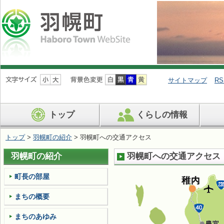
ナ
ビ
サイトマップ
RS
ゲ
ー
シ
トップ
くらしの情報
ョ
ン
を
トップ
>
羽幌町の紹介
> 羽幌町への交通アクセス
飛
ば
羽幌町の紹介
羽幌町への交通アクセス
す
町長の部屋
まちの概要
まちのあゆみ