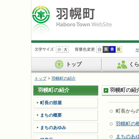
ナ
ビ
ゲ
ー
トップ
く
シ
ョ
トップ
>
羽幌町の紹介
ン
を
羽幌町の紹介
羽幌町の紹
飛
ば
す
町長の部屋
町長から
まちの概要
羽幌町の
まちのあゆみ
まちのあ