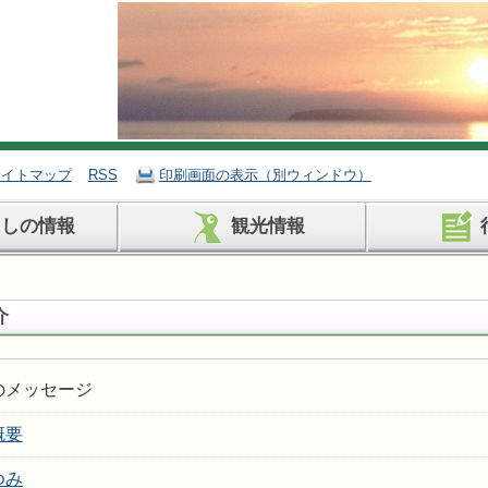
サイトマップ
RSS
印刷画面の表示（別ウィンドウ）
らしの情報
観光情報
介
のメッセージ
概要
ゆみ