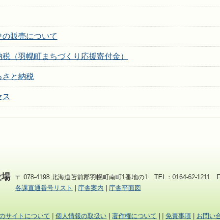
史の販売について
納税（羽幌町まちづくり応援寄付金）
るさと納税
セス
役場
〒 078-4198 北海道苫前郡羽幌町南町1番地の1 TEL：0164-62-1211 FAX
各課直通番号リスト
|
庁舎案内
|
庁舎平面図
のサイトについて
|
個人情報の取扱い
|
著作権について
|
|
免責事項
|
お問い