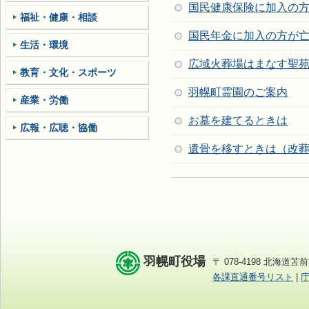
国民健康保険に加入の
福祉・健康・相談
国民年金に加入の方が
生活・環境
広域火葬場はまなす聖
教育・文化・スポーツ
羽幌町霊園のご案内
産業・労働
お墓を建てるときは
広報・広聴・協働
遺骨を移すときは（改
羽幌町役場
〒 078-4198 北海道苫前
各課直通番号リスト
|