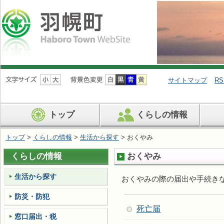
ナ
ビ
サイトマップ
RS
ゲ
ー
シ
トップ
くらしの情報
ョ
ン
を
トップ
>
くらしの情報
>
生活から探す
> おくやみ
飛
ば
くらしの情報
おくやみ
す
生活から探す
おくやみの際の届出や手続き
防災・防犯
死亡届
窓口届出・税