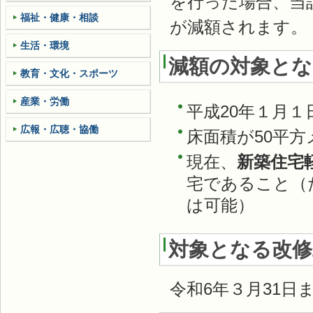
を行った場合、当
福祉・健康・相談
が減額されます。
生活・環境
減額の対象とな
教育・文化・スポーツ
産業・労働
平成20年１月１
広報・広聴・協働
床面積が50平方
現在、
新築住宅
宅であること（
は可能）
対象となる改修
令和6年３月31日