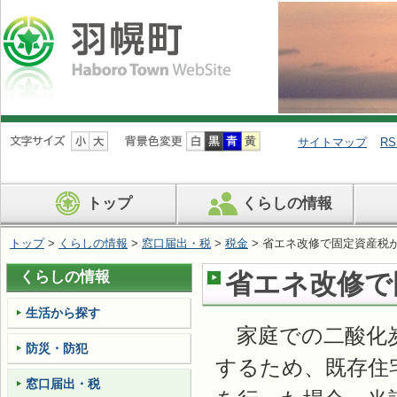
ナ
ビ
サイトマップ
RS
ゲ
ー
シ
トップ
くらしの情報
ョ
ン
を
トップ
>
くらしの情報
>
窓口届出・税
>
税金
> 省エネ改修で固定資産税
飛
ば
くらしの情報
省エネ改修で
す
生活から探す
家庭での二酸化炭
防災・防犯
するため、既存住
窓口届出・税