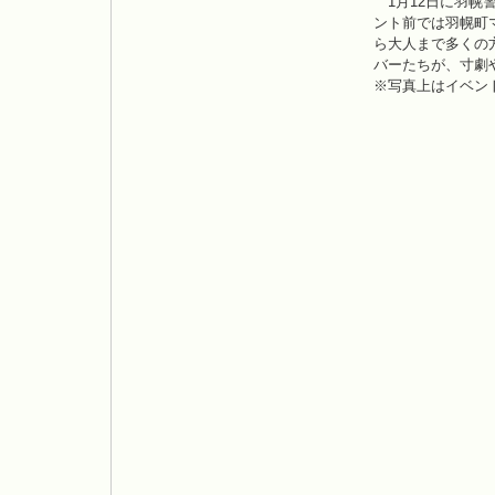
1月12日に羽幌
ント前では羽幌町
ら大人まで多くの方
バーたちが、寸劇
※写真上はイベン