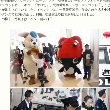
警察署主催の「セーフティムーブメント（地域安全）をダンスで！！～羽幌警
マスコットキャラキター「オロ坊」、北海道警察シンボルマスコット「ほく
が足を止めていました。イベントでは、一日警察署長に任命されたLUSH☆Dan
やダンスで110番の正しい利用、交通安全や防犯を呼びかけました。
トの様子、写真下はイベント前の様子