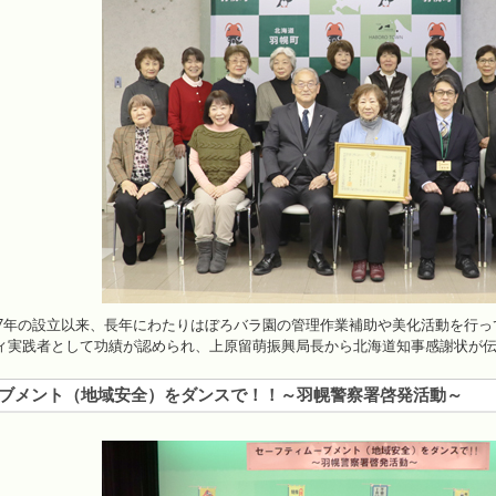
27年の設立以来、長年にわたりはぼろバラ園の管理作業補助や美化活動を行っ
ィ実践者として功績が認められ、上原留萌振興局長から北海道知事感謝状が
ブメント（地域安全）をダンスで！！～羽幌警察署啓発活動～