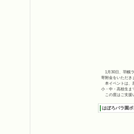
1月30日、羽幌
寄附金をいただき
本イベントは、屋
小・中・高校生ま
この度はご支援い
はぼろバラ園ボ