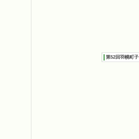
第52回羽幌町