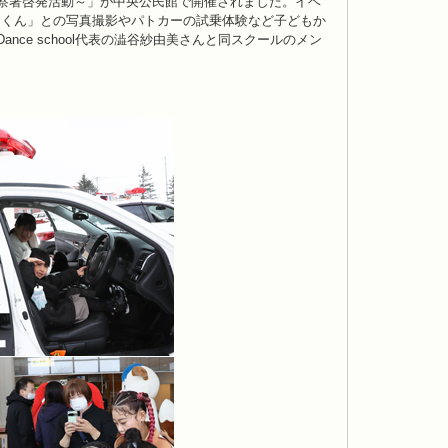
察署啓発活動～」が中央公民館で開催されました。イベ
とくん」との写真撮影やパトカーの試乗体験など子どもか
ce school代表の澁谷紗由美さんと同スクールのメン