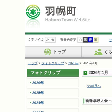
ナ
ビ
ゲ
ー
トップ
く
シ
ョ
トップ
>
フォトクリップ
>
2026年
> 2026年1月
ン
を
フォトクリップ
2026年1月
飛
ば
す
2026年
<<前月へ
2025年
新春卓球大会～
2024年