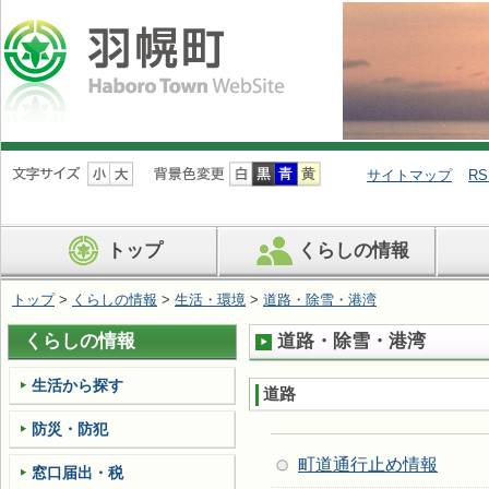
ナ
ビ
サイトマップ
RS
ゲ
ー
シ
トップ
くらしの情報
ョ
ン
を
トップ
>
くらしの情報
>
生活・環境
>
道路・除雪・港湾
飛
ば
くらしの情報
道路・除雪・港湾
す
生活から探す
道路
防災・防犯
町道通行止め情報
窓口届出・税