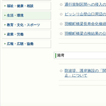
通行規制区間への侵入
福祉・健康・相談
ピッシリ山登山口周辺
生活・環境
羽幌町橋梁長寿命化修
教育・文化・スポーツ
羽幌町橋梁­点検結果の­
産業・労働
広報・広聴・協働
港湾
防波堤、護岸施設の「
止」について