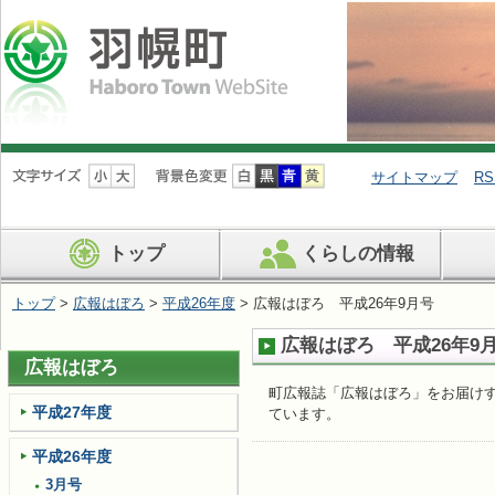
ナ
ビ
サイトマップ
RS
ゲ
ー
シ
トップ
くらしの情報
ョ
ン
を
トップ
>
広報はぼろ
>
平成26年度
> 広報はぼろ 平成26年9月号
飛
ば
広報はぼろ 平成26年9
す
広報はぼろ
町広報誌「広報はぼろ」をお届けす
平成27年度
ています。
平成26年度
3月号