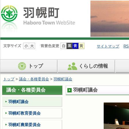
ナ
ビ
サイトマップ
RS
ゲ
ー
シ
トップ
くらしの情報
ョ
ン
を
トップ
>
議会・各種委員会
>
羽幌町議会
飛
ば
議会・各種委員会
羽幌町議会
す
羽幌町議会
羽幌町教育委員会
羽幌町農業委員会