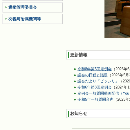
選挙管理委員会
羽幌町附属機関等
更新情報
令和8年第5回定例会
（2026年
議会の日程と議題
（2026年5月
議会だより「ピッシリ」
（202
令和6年第8回定例会
（2024年
定例会一般質問動画配信（YouT
令和5年一般質問音声
（2023年
お知らせ