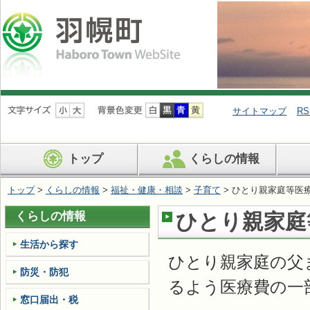
ナ
ビ
サイトマップ
RS
ゲ
ー
シ
トップ
くらしの情報
ョ
ン
を
トップ
>
くらしの情報
>
福祉・健康・相談
>
子育て
> ひとり親家庭等医
飛
ば
くらしの情報
ひとり親家庭
す
生活から探す
ひとり親家庭の父
防災・防犯
るよう医療費の一
窓口届出・税