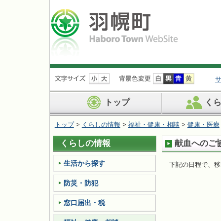
ナ
ビ
ゲ
ー
トップ
く
シ
ョ
トップ
>
くらしの情報
>
福祉・健康・相談
>
健康・医療
ン
を
くらしの情報
献血へのご
飛
ば
す
生活から探す
下記の日程で、移
防災・防犯
窓口届出・税