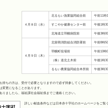
北るもい漁業協同組合前
午前11時
４月８日（水）
すこやか健康センター前
午後1時3
北海道立羽幌病院前
午後3時0
北留萌消防組合消防署前
午前8時5
羽幌町役場前
午前10時
４月９日（木）
（株）道北土木前
午後1時3
るもい農業協同組合本所前
午後3時3
お持ちの方は、受付で必要となりますので必ず持参してください。
は変更になることがあります。
ありましたら、福祉課社会福祉係までご連絡ください。
詳しい献血条件などは日本赤十字社のホームページをご覧