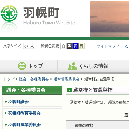
ナ
ビ
サイトマップ
RS
ゲ
ー
シ
トップ
くらしの情報
ョ
ン
を
トップ
>
議会・各種委員会
>
選挙管理委員会
> 選挙権と被選挙権
飛
ば
議会・各種委員会
選挙権と被選挙権
す
羽幌町議会
選挙権と被選挙権は、選挙の種類
羽幌町教育委員会
選
羽幌町農業委員会
選挙の種類