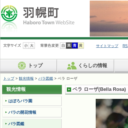
ナ
ビ
サイトマップ
RS
ゲ
ー
シ
トップ
くらしの情報
ョ
ン
を
トップ
>
観光情報
>
バラ図鑑
> ベラ ローザ
飛
ば
観光情報
ベラ ローザ
(
Bella Rosa
)
す
はぼろバラ園
バラの開花情報
バラ図鑑