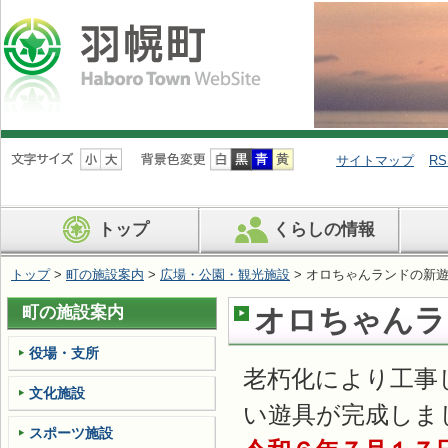
ナ
ビ
サイトマップ
RS
ゲ
ー
シ
トップ
くらしの情報
ョ
ン
を
トップ
>
町の施設案内
>
広場・公園・観光施設
> オロちゃんランドの新
飛
ば
町の施設案内
オロちゃんラ
す
役場・支所
老朽化により工事
文化施設
い遊具が完成しま
スポーツ施設