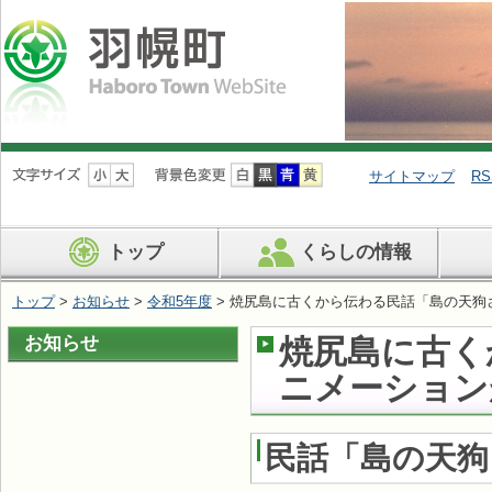
ナ
ビ
サイトマップ
RS
ゲ
ー
シ
トップ
くらしの情報
ョ
ン
を
トップ
>
お知らせ
>
令和5年度
> 焼尻島に古くから伝わる民話「島の天狗
飛
ば
お知らせ
焼尻島に古く
す
ニメーション
民話「島の天狗