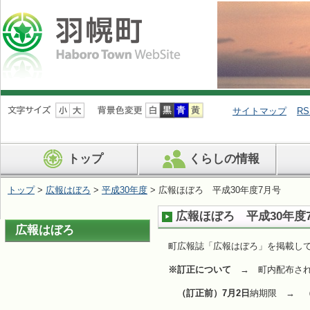
ナ
ビ
サイトマップ
RS
ゲ
ー
シ
トップ
くらしの情報
ョ
ン
を
トップ
>
広報はぼろ
>
平成30年度
> 広報ほぼろ 平成30年度7月号
飛
ば
広報ほぼろ 平成30年度
す
広報はぼろ
町広報誌「広報はぼろ」を掲載し
※訂正について
→ 町内配布され
（訂正前）7月2日
納期限 →