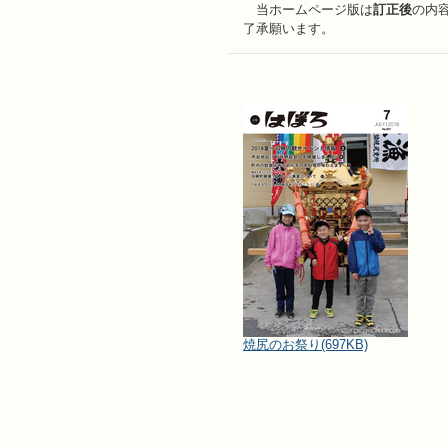
当ホームページ版は
訂正後
の内
了承願います。
焼尻のお祭り
(697KB)