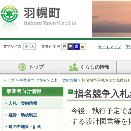
ナ
ビ
サイトマップ
RS
ゲ
ー
シ
トップ
くらしの情報
ョ
ン
を
トップ
>
事業者向け情報
>
入札・契約情報
> 指名競争入札および見積合
飛
ば
事業者向け情報
指名競争入札
す
入札・契約情報
今後、執行予定で
融資・助成制度
する設計図書等を
町の主施策・計画