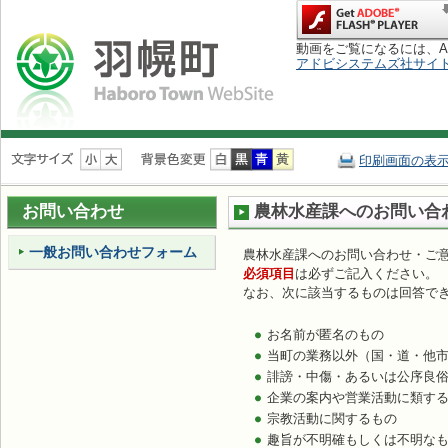
動画をご覧になるには、Adob
アドビシステムズ社サイ
ナ
ビ
印刷画面の表
ゲ
ー
お問い合わせ
農林水産課へのお問い合
シ
ョ
一般お問い合わせフォーム
ン
農林水産課へのお問い合わせ・ご
を
必須項目
は必ずご記入ください。
飛
なお、次に該当するものは回答で
ば
す
お名前が匿名のもの
当町の業務以外（国・道・他
誹謗・中傷・あるいは公序良
企業の案内や営業活動に類す
宗教活動に関するもの
趣旨が不明確もしくは不明な